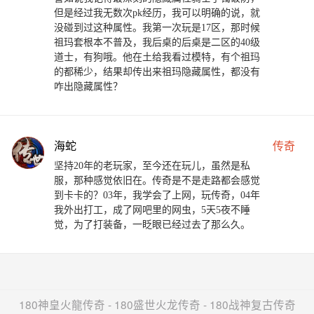
但是经过我无数次pk经历，我可以明确的说，就
没碰到过这种属性。我第一次玩是17区，那时候
祖玛套根本不普及，我后桌的后桌是二区的40级
道士，有狗哦。他在土给我看过模特，有个祖玛
的都稀少，结果却传出来祖玛隐藏属性，都没有
咋出隐藏属性？
海蛇
传奇
坚持20年的老玩家，至今还在玩儿，虽然是私
服，那种感觉依旧在。传奇是不是走路都会感觉
到卡卡的？03年，我学会了上网，玩传奇，04年
我外出打工，成了网吧里的网虫，5天5夜不睡
觉，为了打装备，一眨眼已经过去了那么久。
180神皇火龍传奇 - 180盛世火龙传奇 - 180战神复古传奇