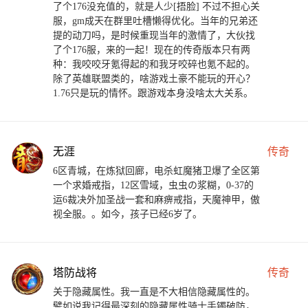
了个176没充值的，就是人少[捂脸] 不过不担心关
服，gm成天在群里吐槽懒得优化。当年的兄弟还
提的动刀吗，是时候重现当年的激情了，大伙找
了个176服，来的一起！现在的传奇版本只有两
种：我咬咬牙氪得起的和我牙咬碎也氪不起的。
除了英雄联盟类的，啥游戏土豪不能玩的开心？
1.76只是玩的情怀。跟游戏本身没啥太大关系。
无涯
传奇
6区青城，在炼狱回廊，电杀虹魔猪卫爆了全区第
一个求婚戒指，12区雪域，虫虫の浆糊，0-37的
运6裁决外加圣战一套和麻痹戒指，天魔神甲，傲
视全服。。如今，孩子已经6岁了。
塔防战将
传奇
关于隐藏属性。我一直是不大相信隐藏属性的。
譬如说我记得最深刻的隐藏属性骑士手镯破防，