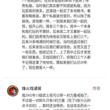
7个玩网游的，在同学叔叔的带领下挺进了传
奇私服，当时我们其实都不知道是私服，因为
玩家真的很多。还凑钱一起买了本攻略书，看
着攻略练级，那个私服是仿官的，所以除了练
级快，其他都一样，一到周末我们就一起砍
怪，挺开心的。我有三个发小，其中一个本身
和我们玩的不算好，后来高二才又重新一起玩
的。我们挺奇怪为啥他会又联系上我们三个，
后来20多喝酒的时候它说，当时他盗过我们
号，后来发现以后我们都没怪他，反而又送了
一些东西，他就记住了，上了高中之后才发觉
我们很善良，又找回我们了。但我们三个人都
不记得这事了哈哈哈，算起来我们认识20年
了，现在跟家人一样。
烽火戏诸侯
传奇
我2002年13级武士就可以带一对力量戒指了，
不过是一对耐久只有1的力量（花了4张35元的
点卡买的），那时还没特修，也没攻击药水～