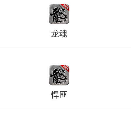
龙魂
悍匪