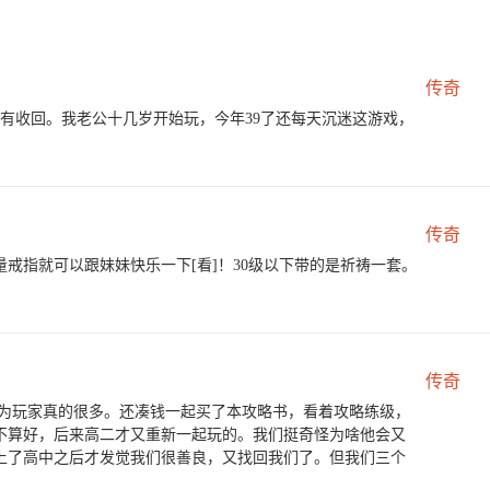
传奇
没有收回。我老公十几岁开始玩，今年39了还每天沉迷这游戏，
传奇
量戒指就可以跟妹妹快乐一下[看]！30级以下带的是祈祷一套。
传奇
因为玩家真的很多。还凑钱一起买了本攻略书，看着攻略练级，
不算好，后来高二才又重新一起玩的。我们挺奇怪为啥他会又
上了高中之后才发觉我们很善良，又找回我们了。但我们三个