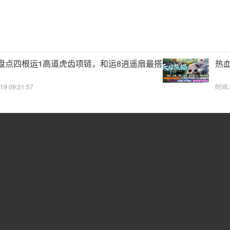
盘点四根运1高道虎齿项链，和运8逍遥扇最搭
热
9 09:21:57
时间：2