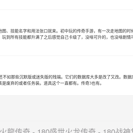
、地图、技能名字和用法张口就来。初中玩的传奇手游，有一次走地图的时
，玩到所有技能都升满了之后感觉自己卡级了，没啥可升的，也没啥剧情
改版，甚至还不如那些沉默版或迷失版的残端。它们的数据库大多是改了又改。
该是废弃的或者任务装。道具这个一直都有。传奇3也有。
皇火龍传奇 - 180盛世火龙传奇 - 180战