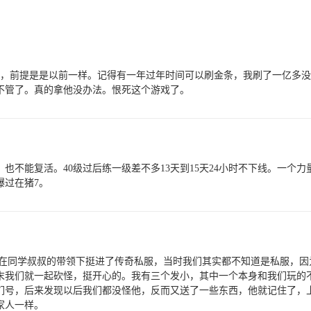
感谢]，前提是是以前一样。记得有一年过年时间可以刷金条，我刷了一亿多
不管了。真的拿他没办法。恨死这个游戏了。
不能复活。40级过后练一级差不多13天到15天24小时不下线。一个力
爆过在猪7。
，在同学叔叔的带领下挺进了传奇私服，当时我们其实都不知道是私服，
末我们就一起砍怪，挺开心的。我有三个发小，其中一个本身和我们玩的
我们号，后来发现以后我们都没怪他，反而又送了一些东西，他就记住了，
家人一样。