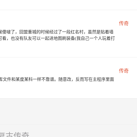
传奇
候傻啵了，回盟重城的时候经过了一段红名村，虽然是贴着墙
可看，也没有队友可以一起进地图刷装备(我自己一个人玩着打
传奇
数据库文件和某度某科一样不靠谱。随意改，反而写在主程序里面
神复古传奇