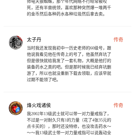
师电天狼蜘蛛，那个年代网络不行经常被咬
死，还有半兽统领，喜欢那种突然爆一堆两千
的金币然后各种药水各种垃圾然后拿去卖。
太子丹
传奇
当时我还发现我初中一历史老师的60级号，跟
他说我看见他在传奇上的号了，他虽然弃坑了
但是很快就给我发了一套礼物，大概是他打的
装备药水之类的吧。但是那时候我已经弃坑删
游了，所以也就没重新下载去领取，应该早就
过期不能领了吧。
烽火戏诸侯
传奇
我2002年13级武士就可以带一对力量戒指了，
不过是一对耐久只有1的力量（花了4张35元的
点卡买的），那时还没特修，也没攻击药水～
～～我13级武士带一对力量戒指可以说轰动全