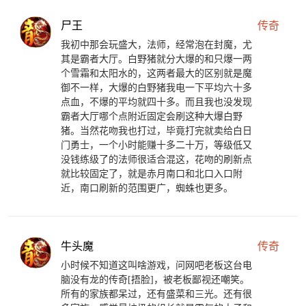
尸王
传奇
我初中那会玩盛大，法师，经常泡在封魔，尤
其是霸者大厅。白野猪就分大爆的和只爆一两
个雪霜和太阳水的，这两者最大的区别就是魔
御不一样，大爆的白野猪我电一下平均六十多
点血，不爆的平均就四十多。而且我也没发现
霸者大厅哪个点附近固定会刷这种大爆白野
猪。当然花吻我也打过，毕竟打完就卖给白日
门勇士，一个小时能赚十多二十万，等级低又
没钱练级了的法师很适合混这，花吻的刷新点
就比较固定了，就是赤月南口和北口入口附
近，南口刷新的范围更广，蜘蛛也更多。
牛头魔
传奇
小时候不知道这叫啥游戏，问网吧老板这台电
脑没有龙的传奇[捂脸]，被老板鄙视还嘲笑。
所有的家族都呆过，还有盛菜和三光。还有很