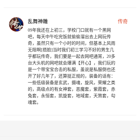
乱舞神雕
传奇
09年我还在上初三，学校门口就有一个黑网
吧，每天中午吃完饭就偷偷溜出去上网玩传
奇，虽然只有一个小时的时间，但基本上风雨
无阻啊[捂脸]当时我们初三学习不好的男生几
乎都玩传奇，我们要是一起去网吧通宵，20多
台大头机的网吧就会爆满【开心】，我们玩的
是一个带宝宝合击的私服，虽说是私服倒也还
开了好几年了，还算挺正规的，装备的话有：
一些低级装备是玄武，摄魂，旋风，荣耀之类
的，高级点的有女神套，恶魔套，紫霞套，赤
兔套，永恒套，凯旋套，地域套，天煞套，勾
魂套。