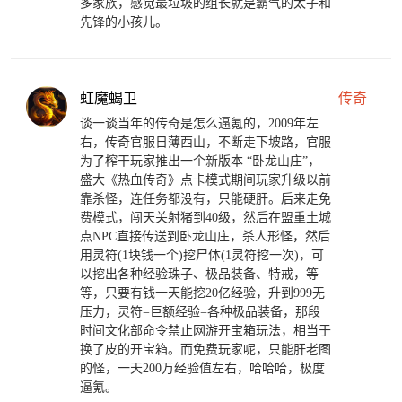
多家族，感觉最垃圾的组长就是霸气的太子和
先锋的小孩儿。
虹魔蝎卫
传奇
谈一谈当年的传奇是怎么逼氪的，2009年左
右，传奇官服日薄西山，不断走下坡路，官服
为了榨干玩家推出一个新版本 “卧龙山庄”，
盛大《热血传奇》点卡模式期间玩家升级以前
靠杀怪，连任务都没有，只能硬肝。后来走免
费模式，闯天关射猪到40级，然后在盟重土城
点NPC直接传送到卧龙山庄，杀人形怪，然后
用灵符(1块钱一个)挖尸体(1灵符挖一次)，可
以挖出各种经验珠子、极品装备、特戒，等
等，只要有钱一天能挖20亿经验，升到999无
压力，灵符=巨额经验=各种极品装备，那段
时间文化部命令禁止网游开宝箱玩法，相当于
换了皮的开宝箱。而免费玩家呢，只能肝老图
的怪，一天200万经验值左右，哈哈哈，极度
逼氪。