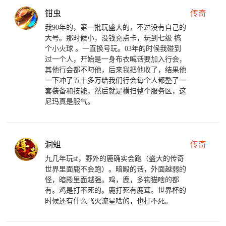
钳虫
传奇
我90年的，第一批玩盛大的，不过没有自己的
大号。那时候小，没钱充点卡，玩到七级 搞
个小火球 。一直换号玩。03年的时候我碰到
过一个人，开始是一身布衣喊话要加入行会，
其他行会都不叼他，后来我把他收了，结果他
一下冲了五十多万给我们行会每个人都整了一
套装备和技能，然后就是横扫整个服务区，这
尼玛真是服气。
洞蛆
传奇
九几年玩sf，野外的鹿确实会跑（盛大的传奇
世界里面鹿不会跑）。暗殿的话，外面越弱的
怪，暗殿里面越强。鸡，鹿，多钩猫啥的都
有。鸡是打不死的。鹿打死有鹿茸。世界杯的
时候还有什么飞火流星啥的，也打不死。