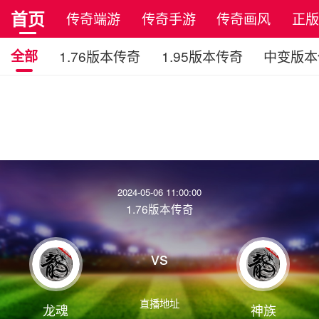
首页
传奇端游
传奇手游
传奇画风
正
全部
1.76版本传奇
1.95版本传奇
中变版本
2024-05-06 11:00:00
1.76版本传奇
vs
直播地址
龙魂
神族