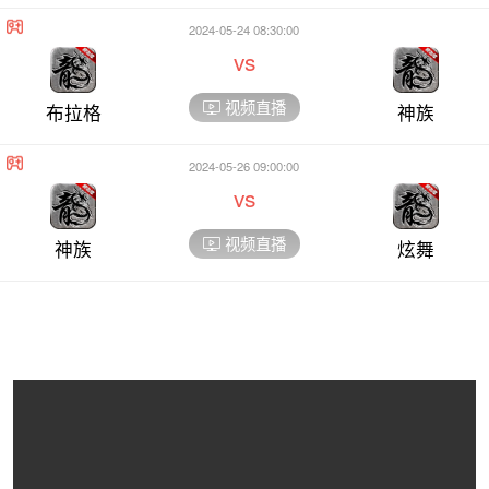
2024-05-24 08:30:00
vs
视频直播
布拉格
神族
2024-05-26 09:00:00
vs
视频直播
神族
炫舞