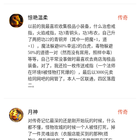
惊艳温柔
传奇
以前的我最喜欢收集极品小装备，什么治愈戒
指，火焰戒指，功3青铜头，功3布衣，自己升
了两把功22的青铜斧（其中一把魔+1，道
+1），魔法躲避60%幸运2的白虎，毒物躲避
50%的道德一对（然而没有屌用，照样中毒）
等等，自己平常没事做时最喜欢去商店淘极品
装备。对了，我还捡一枚传送戒指（一个法师
在环境8被怪物打死爆的），最后以3000元卖
给同网吧的网管了，本人一区联通，四区落霞
二。
月神
传奇
对传奇记忆最深的还是刚开始玩的时候，什么
都不懂，怪物攻城的时候一个人被怪打死，掉
了一件灵魂战衣（衣服店能买到的那种[捂